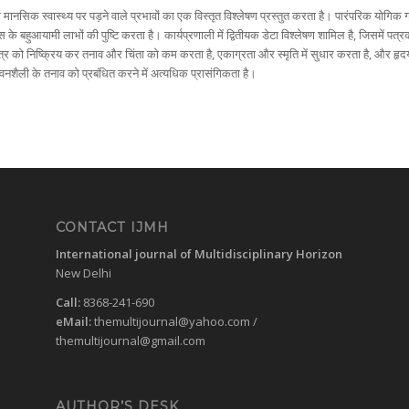
े मानसिक स्वास्थ्य पर पड़ने वाले प्रभावों का एक विस्तृत विश्लेषण प्रस्तुत करता है। पारंपरिक योगिक
स के बहुआयामी लाभों की पुष्टि करता है। कार्यप्रणाली में द्वितीयक डेटा विश्लेषण शामिल है, जिसमें पत्
क्षेत्र को निष्क्रिय कर तनाव और चिंता को कम करता है, एकाग्रता और स्मृति में सुधार करता है, और हृद
नशैली के तनाव को प्रबंधित करने में अत्यधिक प्रासंगिकता है।
CONTACT IJMH
International journal of Multidisciplinary Horizon
New Delhi
Call:
8368-241-690
eMail:
themultijournal@yahoo.com
/
themultijournal@gmail.com
AUTHOR’S DESK