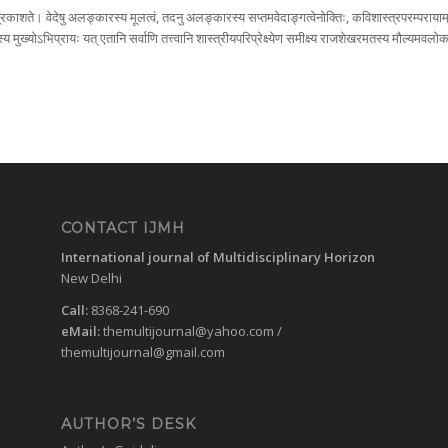
 प्रकाशते। वेदेषु अलङ्कारस्य मूलत्वं, तदनु अलङ्कारस्य सप्तमवेदाङ्गत्वेनोक्तिः, कविशास्त्रपरम्पराया
मुख्योऽभिप्रायः यत् एतानि सर्वाणि तत्त्वानि शास्त्रीयपरिप्रेक्ष्येण समीक्ष्य राजशेखरमतस्य मौल्यमवलोकनमित
CONTACT IJMH
International journal of Multidisciplinary Horizon
New Delhi
Call:
8368-241-690
eMail:
themultijournal@yahoo.com
/
themultijournal@gmail.com
AUTHOR’S DESK