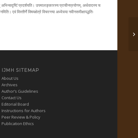
म् अभिनवदृष्टिं प्रदर्शयति। उपमालङ्कारस्य प्राचीनप्रयोगम्, अर्थवादस्य च
ि। एवं विस्तीर्णे विषयक्षेत्रे विचरन्त्या अध्येत्र्या नवीनसमीक्षापद्धतिः
कणा
IJMH SITEMAP
About Us
Archives
Author’s Guidelines
Contact Us
Editorial Board
Instructions for Authors
Peer Review & Policy
Publication Ethics