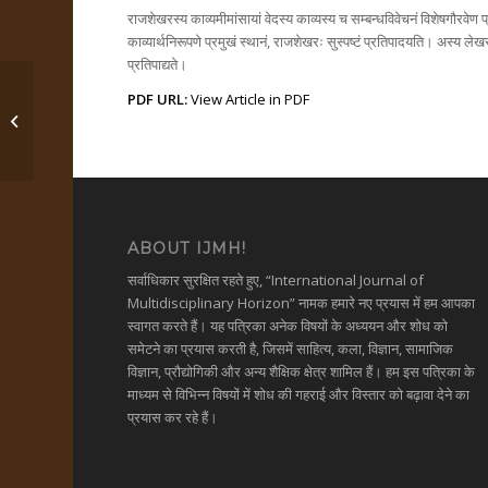
राजशेखरस्य काव्यमीमांसायां वेदस्य काव्यस्य च सम्बन्धविवेचनं विशेषगौरवेण
काव्यार्थनिरूपणे प्रमुखं स्थानं, राजशेखरः सुस्पष्टं प्रतिपादयति। अस्य लेखस्य 
प्रतिपाद्यते।
PDF URL:
View Article in PDF
सङ्गीतसामवेदसंबन्धविमर्श:
ABOUT IJMH!
सर्वाधिकार सुरक्षित रहते हुए, “International Journal of
Multidisciplinary Horizon” नामक हमारे नए प्रयास में हम आपका
स्वागत करते हैं। यह पत्रिका अनेक विषयों के अध्ययन और शोध को
समेटने का प्रयास करती है, जिसमें साहित्य, कला, विज्ञान, सामाजिक
विज्ञान, प्रौद्योगिकी और अन्य शैक्षिक क्षेत्र शामिल हैं। हम इस पत्रिका के
माध्यम से विभिन्न विषयों में शोध की गहराई और विस्तार को बढ़ावा देने का
प्रयास कर रहे हैं।