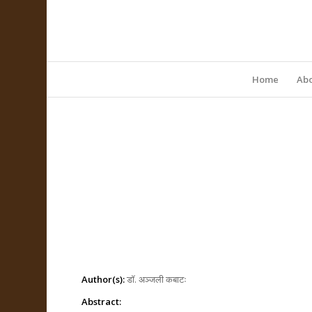
Home
Abo
Author(s):
डॉ. अञ्जली कबाटः
Abstract: