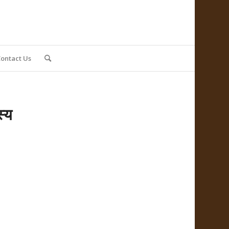
ontact Us
स्य