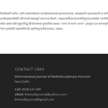
विरचितानि सन्ति।तानि सर्वान्यप्येतस्य भारतीयसमाजस्य ज्ञानपरम्पराया: संवाहकानि प्रकाशकानि च सन्ति।ते
त्रयीमहाकाव्येष्वपि परिगण्यते महत्वपूर्णं स्थानञ्च विधत्ते।महाकाव्यमिदमर्थगाम्भीर्यदृष्ट्याऽत्यधीकं गाम्भी
कमेकं वाक्यं वर्तते बहुप्रसिद्धं हिन्दीभाषायां कुत्रचित् तद्यथा-"गागर में सागर भरना" (लघुघट एव सागरपूर्णम
्ठेन प्रशंसति महाकविर्दण्डी अवन्तिसुन्दरीकथायाम्।तद्यथा-
CONTACT IJMH
International journal of Multidisciplinary Horizon
New Delhi
Call:
8368-241-690
eMail:
themultijournal@yahoo.com
/
themultijournal@gmail.com