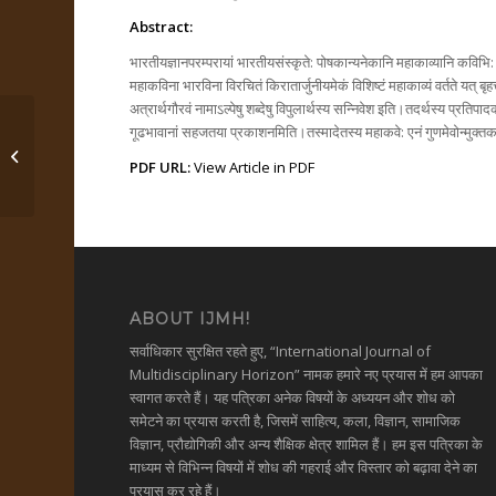
Abstract:
भारतीयज्ञानपरम्परायां भारतीयसंस्कृते: पोषकान्यनेकानि महाकाव्यानि कविभि: 
महाकविना भारविना विरचितं किरातार्जुनीयमेकं विशिष्टं महाकाव्यं वर्तते यत् बृहत्
अत्रार्थगौरवं नामाऽल्पेषु शब्देषु विपुलार्थस्य सन्निवेश इति।तदर्थस्य प्रतिपाद
गूढभावानां सहजतया प्रकाशनमिति।तस्मादेतस्य महाकवे: एनं गुणमेवोन्मुक्तकण
पाणिनीयदिशा ऋजुप्राज्ञव्याकरणस्य...
PDF URL:
View Article in PDF
ABOUT IJMH!
सर्वाधिकार सुरक्षित रहते हुए, “International Journal of
Multidisciplinary Horizon” नामक हमारे नए प्रयास में हम आपका
स्वागत करते हैं। यह पत्रिका अनेक विषयों के अध्ययन और शोध को
समेटने का प्रयास करती है, जिसमें साहित्य, कला, विज्ञान, सामाजिक
विज्ञान, प्रौद्योगिकी और अन्य शैक्षिक क्षेत्र शामिल हैं। हम इस पत्रिका के
माध्यम से विभिन्न विषयों में शोध की गहराई और विस्तार को बढ़ावा देने का
प्रयास कर रहे हैं।