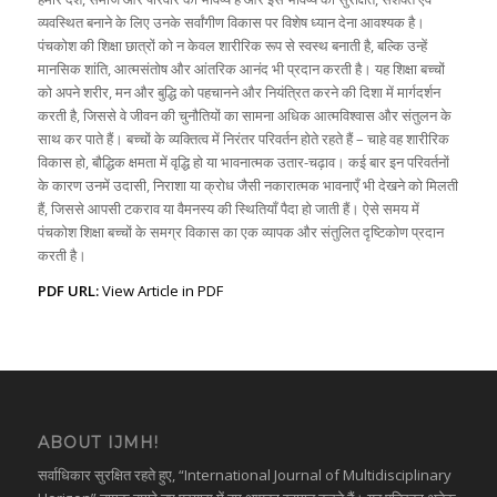
व्यवस्थित बनाने के लिए उनके सर्वांगीण विकास पर विशेष ध्यान देना आवश्यक है।
पंचकोश की शिक्षा छात्रों को न केवल शारीरिक रूप से स्वस्थ बनाती है, बल्कि उन्हें
मानसिक शांति, आत्मसंतोष और आंतरिक आनंद भी प्रदान करती है। यह शिक्षा बच्चों
को अपने शरीर, मन और बुद्धि को पहचानने और नियंत्रित करने की दिशा में मार्गदर्शन
करती है, जिससे वे जीवन की चुनौतियों का सामना अधिक आत्मविश्वास और संतुलन के
साथ कर पाते हैं। बच्चों के व्यक्तित्व में निरंतर परिवर्तन होते रहते हैं – चाहे वह शारीरिक
विकास हो, बौद्धिक क्षमता में वृद्धि हो या भावनात्मक उतार-चढ़ाव। कई बार इन परिवर्तनों
के कारण उनमें उदासी, निराशा या क्रोध जैसी नकारात्मक भावनाएँ भी देखने को मिलती
हैं, जिससे आपसी टकराव या वैमनस्य की स्थितियाँ पैदा हो जाती हैं। ऐसे समय में
पंचकोश शिक्षा बच्चों के समग्र विकास का एक व्यापक और संतुलित दृष्टिकोण प्रदान
करती है।
PDF URL:
View Article in PDF
ABOUT IJMH!
सर्वाधिकार सुरक्षित रहते हुए, “International Journal of Multidisciplinary