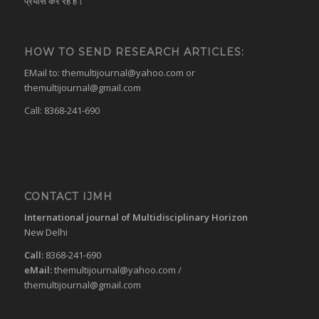
प्रयास कर रहे हैं।
HOW TO SEND RESEARCH ARTICLES:
EMail to:
themultijournal@yahoo.com
or
themultijournal@gmail.com
Call: 8368-241-690
CONTACT IJMH
International journal of Multidisciplinary Horizon
New Delhi
Call:
8368-241-690
eMail:
themultijournal@yahoo.com
/
themultijournal@gmail.com