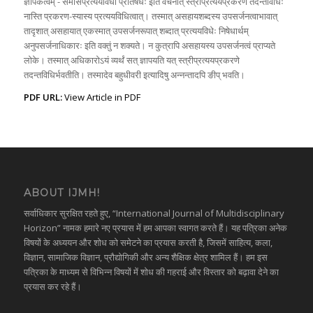
ज्ञापकत्वम् - समासप्रत्ययविधौ प्रतिषेधः इति वचनात् स्त्रीप्रत्ययप्रकरणे तदन्तविधिः
नास्ति प्रकरण-स्यास्य प्रत्ययविधित्वात्। तस्मात् असहायशब्दस्य उपसर्जनत्वाभावात्
तादृशात् असहायात् एकस्मात् उपसर्जनरूपात् शब्दात् प्रत्ययविधेः निषेधार्थम्
अनुपसर्जनाधिकारः इति वक्तुं न शक्यते। न कुत्रापि असहायस्य उपसर्जनत्वं प्राप्यते
लोके। तस्मात् अधिकारोऽयं व्यर्थं सत् ज्ञापयति यत् स्त्रीप्रत्ययप्रकरणे
तदन्तविधिर्भवतीति। तस्मादेव बहुधीवरी इत्यादिषु अन्नन्तादपि ङीप् भवति।
PDF URL:
View Article in PDF
ABOUT IJMH!
सर्वाधिकार सुरक्षित रहते हुए, “International Journal of Multidisciplinary
Horizon” नामक हमारे नए प्रयास में हम आपका स्वागत करते हैं। यह पत्रिका अनेक
विषयों के अध्ययन और शोध को समेटने का प्रयास करती है, जिसमें साहित्य, कला,
विज्ञान, सामाजिक विज्ञान, प्रौद्योगिकी और अन्य शैक्षिक क्षेत्र शामिल हैं। हम इस
पत्रिका के माध्यम से विभिन्न विषयों में शोध की गहराई और विस्तार को बढ़ावा देने का
प्रयास कर रहे हैं।