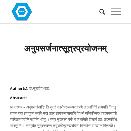
अनुपसर्जनात्सूत्रप्रयोजनम्
Author(s):
डा.सुखदेवभट्टः
Abstract:
अवतरणम् – अनुपसर्जनादि1ति सूत्रं स्त्रीप्रत्ययप्रकरणे तदन्तविधिं ज्ञापयति किन्तु
ज्ञापनं तदा इव युक्तं भवति यदा तत्र ज्ञापकसोपानानि वैयर्थ्यं यत्किञ्चिदर्थकल्पनस्वांशे
चारिताथ्यादीनि सर्वाणि भवेयुः। तत्र सूत्रस्य वैर्यथ्यं कथमिति विचार्य ततः तदन्तविधिः
प्रस्तूयते । सम्प्रति सूत्रस्यास्य लघुशब्देन्दुशेखरदिशा विस्तरेण व्याख्यानं क्रियते।