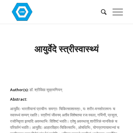
आयुर्वेदे स्त्रीस्वास्थ्यं
Author(s):
डॉ. श्रीविद्या सुब्रमणियन्
Abstract:
आयुर्वेदः भारतीयानां प्राचीनः समग्रः चिकित्साशास्त्रः, यः शरीर-मनसोरात्मनः च
स्वास्थ्यं सम्यग् रक्षति। स्त्रीणां जीवनम् अतीव विशेषतया रजःस्वला, गर्भिणी, प्रसूता,
रजोनिवृत्ता इत्यादि अवस्थाभिः विशिष्टं भवति। एतेषु अवस्थासु शारीरिकं मानसिकं च
परिवर्तनं भवति। आयुर्वेदः आहारविहार-चिकित्साभिः, ओषधिभिः, योगप्राणायामाभ्यां च