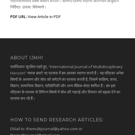
स्त्रीस्वास्थ्यस्य विशेषं संवर्धनं करोति। अस्मिन् प्रबन्धे स्त्रीणां आरोग्याय आयुर्वेदेन
निर्दिष्टाः उपायाः विवेच्यन्ते।
PDF URL:
View Article in PDF
ABOUT IJMH!
सर्वाधिकार सुरक्षित रहते हुए, “International Journal of Multidisciplinary
Horizon” नामक हमारे नए प्रयास में हम आपका स्वागत करते हैं। यह पत्रिका अनेक
विषयों के अध्ययन और शोध को समेटने का प्रयास करती है, जिसमें साहित्य, कला,
विज्ञान, सामाजिक विज्ञान, प्रौद्योगिकी और अन्य शैक्षिक क्षेत्र शामिल हैं। हम इस
पत्रिका के माध्यम से विभिन्न विषयों में शोध की गहराई और विस्तार को बढ़ावा देने का
प्रयास कर रहे हैं।
HOW TO SEND RESEARCH ARTICLES:
EMail to:
themultijournal@yahoo.com
or
themultijournal@gmail.com