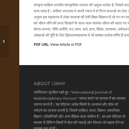
संस्कृत साहित्य भारतीय सांस्कृतिक परम्परा की अमूल्य धरोहर है, जिसमें का
माना जाता है। कविवर धनञ्जय ने अपनी रचना में दो भिन्न कथाओं का ऐसा अ
अनुपम इस महाकाव्य में लोक प्रकाश की ऐसी शिक्षा विद्यमान है जो पग-पग 
को जीवन जीने की कला सिखाने के साथ-साथ सार्थक जीवन की महत्ता पर भी प्रक
वीरता-करुणा, नीति-अनीति, मन, वचन, कर्म, ज्ञान, विवेक, सत्याचर, धर्मप
“A River of Irony: Reinterpreting
अपेक्षाओं की पूर्ति के लिए द्विसंधानमहाकाव्य में जो शाश्वत उपदेश वर्णित हैं उ
Tradition through A.K.
PDF URL:
View Article in PDF
Ramanujan’s...
ABOUT IJMH!
सर्वाधिकार सुरक्षित रहते हुए, “International Journal of
Multidisciplinary Horizon” नामक हमारे नए प्रयास में हम आपका
स्वागत करते हैं। यह पत्रिका अनेक विषयों के अध्ययन और शोध को
समेटने का प्रयास करती है, जिसमें साहित्य, कला, विज्ञान, सामाजिक
विज्ञान, प्रौद्योगिकी और अन्य शैक्षिक क्षेत्र शामिल हैं। हम इस पत्रिका के
माध्यम से विभिन्न विषयों में शोध की गहराई और विस्तार को बढ़ावा देने का
प्रयास कर रहे हैं।