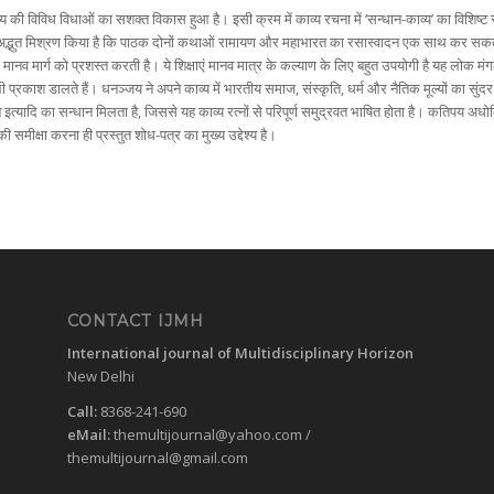
व्य की विविध विधाओं का सशक्त विकास हुआ है। इसी क्रम में काव्य रचना में ‘सन्धान-काव्य’ का विशिष्ट 
द्भुत मिश्रण किया है कि पाठक दोनों कथाओं रामायण और महाभारत का रसास्वादन एक साथ कर सकता है। द
पर मानव मार्ग को प्रशस्त करती है। ये शिक्षाएं मानव मात्र के कल्याण के लिए बहुत उपयोगी है यह ल
ाश डालते हैं। धनञ्जय ने अपने काव्य में भारतीय समाज, संस्कृति, धर्म और नैतिक मूल्यों का सुंदर चि
ालन इत्यादि का सन्धान मिलता है, जिससे यह काव्य रत्नों से परिपूर्ण समुद्रवत भाषित होता है। कति
नकी समीक्षा करना ही प्रस्तुत शोध-पत्र का मुख्य उद्देश्य है।
CONTACT IJMH
International journal of Multidisciplinary Horizon
New Delhi
Call:
8368-241-690
eMail:
themultijournal@yahoo.com
/
themultijournal@gmail.com