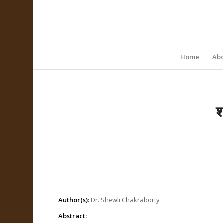
Home
Abo
श
Author(s):
Dr. Shewli Chakraborty
Abstract: