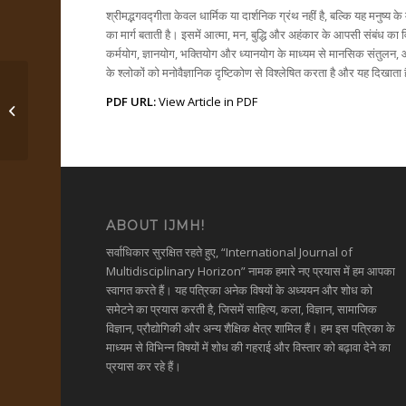
श्रीमद्भगवद्गीता केवल धार्मिक या दार्शनिक ग्रंथ नहीं है, बल्कि यह मनुष्य 
का मार्ग बताती है। इसमें आत्मा, मन, बुद्धि और अहंकार के आपसी संबंध का वि
कर्मयोग, ज्ञानयोग, भक्तियोग और ध्यानयोग के माध्यम से मानसिक संतुलन, 
के श्लोकों को मनोवैज्ञानिक दृष्टिकोण से विश्लेषित करता है और यह दिखाता
PDF URL:
View Article in PDF
पदस्फोटनिराकरणम्
ABOUT IJMH!
सर्वाधिकार सुरक्षित रहते हुए, “International Journal of
Multidisciplinary Horizon” नामक हमारे नए प्रयास में हम आपका
स्वागत करते हैं। यह पत्रिका अनेक विषयों के अध्ययन और शोध को
समेटने का प्रयास करती है, जिसमें साहित्य, कला, विज्ञान, सामाजिक
विज्ञान, प्रौद्योगिकी और अन्य शैक्षिक क्षेत्र शामिल हैं। हम इस पत्रिका के
माध्यम से विभिन्न विषयों में शोध की गहराई और विस्तार को बढ़ावा देने का
प्रयास कर रहे हैं।