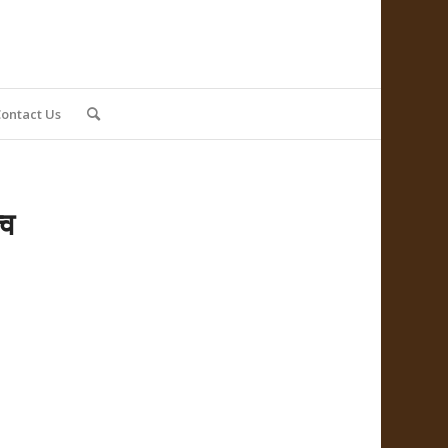
ontact Us
्व