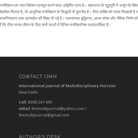
के मनोविज्ञान का गहन विवेचन प्रस्तुत करने वाला अद्वितीय ग्रंथ है। महाभारत के युद्धभूमि में अर्जुन क
श्लेषण मिलता है, जो आधुनिक मनोविज्ञान के सिद्धांतों से तुलनीय है। गीता व्यक्ति को संयम सिखाती है जो
आत्मनियंत्रण तथा आत्मबोध की शिक्षा दी गई है। भावनात्मक बुद्धिमत्ता, आत्म-संयम और नैतिक निर्णय
 है कि गीता मानव-जीवन के लिए सभी कालों में विजित मनोवैज्ञानिक पथप्रदर्शिका है।
CONTACT IJMH
International journal of Multidisciplinary Horizon
New Delhi
Call:
8368-241-690
eMail:
themultijournal@yahoo.com
/
themultijournal@gmail.com
AUTHOR’S DESK