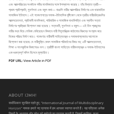
এবং আত্মপরিচয়ের সংকটকে গভীর মানবিকতার সঙ্গে উপস্থাপন করেছে। তাঁর বিখ্যাত ত্রয়ী—
প্রথম প্রতিশ্রুতি, সুবর্ণলতা এবং বকুল কথা— বাঙালি নারীর আত্মপরিচয় নির্মাণের এক ধারাবাহিক
সামাজিক ইতিহাস। এই গবেষণাপত্রে সমাজ-ঐতিহাসিক দৃষ্টিকোণ থেকে ত্রয়ীর নারীচরিত্রগুলির
আত্মসচেতনতা, প্রতিবাদী মানসিকতা, পারিবারিক ও সামাজিক বাধাবিপত্তি এবং স্বাধীন সত্তা
নির্মাণের প্রক্রিয়া বিশ্লেষণ করা হয়েছে। সত্যবতী, সুবর্ণলতা ও বকুল— এই তিন প্রজন্মের
নারীর মধ্য দিয়ে লেখিকা দেখিয়েছেন কিভাবে নারী পিতৃতান্ত্রিক কাঠামোর বিরুদ্ধে সংগ্রাম করে
নিজের পরিচয় নির্মাণ করে। গবেষণায় নারীবাদী সাহিত্যতত্ত্ব ও সমাজবাস্তবতার আলোকে
বিশ্লেষণ করা হয়েছে যে নারীমুক্তি কেবল সামাজিক পরিবর্তনের বিষয় নয়; এটি আত্মসচেতনতা,
শিক্ষা ও সাংস্কৃতিক বিকাশেরও ফল। ত্রয়ীটি বাংলা সাহিত্যে নারীমনস্তত্ত্ব ও সমাজ-ইতিহাসের
এক গুরুত্বপূর্ণ দলিল হিসেবে মূল্যায়িত।
PDF URL:
View Article in PDF
ABOUT IJMH!
सर्वाधिकार सुरक्षित रहते हुए, “International Journal of Multidisciplinary
Horizon” नामक हमारे नए प्रयास में हम आपका स्वागत करते हैं। यह पत्रिका अनेक
विषयों के अध्ययन और शोध को समेटने का प्रयास करती है, जिसमें साहित्य, कला,